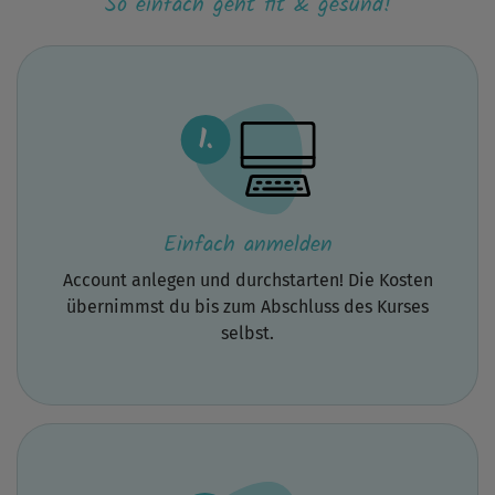
So einfach geht fit & gesund!
mit
einem
optionalen
Aufwärmen).
Was
mir
gar
nicht
gefallen
hat,
war,
dass
Einfach anmelden
man
so
Account anlegen und durchstarten! Die Kosten
viele
Hilfsmittel
übernimmst du bis zum Abschluss des Kurses
braucht.
selbst.
Wenn
ich
schon
Hilfsmittel
nehme,
dann
doch
auch,
um