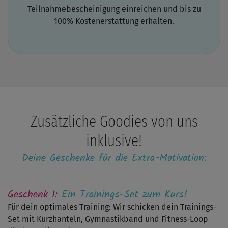
viele
Teilnahmebescheinigung einreichen und bis zu
Übungen
gezeigt,
100% Kostenerstattung erhalten.
die
ohne
das
Hilfsmittel
überhaupt
nicht
anstrengend
gewesen
wären.
Mir
fehlten
Zusätzliche Goodies von uns
manchmal
einfach
inklusive!
höhere
Gewichte
Deine Geschenke für die Extra-Motivation:
oder
straffere
Bänder.
Die
Geschenk 1:
Ein Trainings-Set zum Kurs!
Geräte,
die
Für dein optimales Training: Wir schicken dein Trainings-
im
Paket
Set mit Kurzhanteln, Gymnastikband und Fitness-Loop
dabei