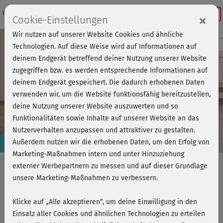
Login
×
Cookie-Einstellungen
Wir nutzen auf unserer Website Cookies und ähnliche
Technologien. Auf diese Weise wird auf Informationen auf
deinem Endgerät betreffend deiner Nutzung unserer Website
zugegriffen bzw. es werden entsprechende Informationen auf
deinem Endgerät gespeichert. Die dadurch erhobenen Daten
verwenden wir, um die Website funktionsfähig bereitzustellen,
deine Nutzung unserer Website auszuwerten und so
Funktionalitäten sowie Inhalte auf unserer Website an das
Nutzerverhalten anzupassen und attraktiver zu gestalten.
Präventionskurs
Außerdem nutzen wir die erhobenen Daten, um den Erfolg von
AKTIV IM ALTER
Marketing-Maßnahmen intern und unter Hinzuziehung
externer Werbepartnern zu messen und auf dieser Grundlage
Krafttraining ab 60 (Onlinekurs)
unsere Marketing-Maßnahmen zu verbessern.
+ gratis Trainings-Set
+ gratis 6 Monate fitnessRAUM.de
Klicke auf „Alle akzeptieren“, um deine Einwilligung in den
Einsatz aller Cookies und ähnlichen Technologien zu erteilen