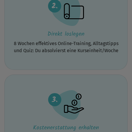
Übungen
zu
verstärken,
die
genauso
gut
Direkt loslegen
ohne
Hilfsmittel
funktionieren.
8 Wochen effektives Online-Training, Alltagstipps
Oder
und Quiz: Du absolvierst eine Kurseinheit/Woche
ich
kann
damit
Übungen
machen,
die
auch
auf
engstem
Raum
funktionieren.
Hier
im
Kurs
wurden
Kostenerstattung erhalten
aber