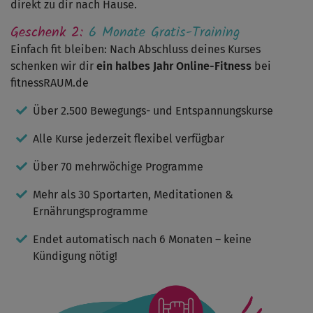
direkt zu dir nach Hause.
waren,
waren
Geschenk 2:
6 Monate Gratis-Training
mir
zu
Einfach fit bleiben: Nach Abschluss deines Kurses
lasch.
schenken wir dir
ein halbes Jahr Online-Fitness
bei
Insgesamt
spricht
fitnessRAUM.de
das
Programm
Über 2.500 Bewegungs- und Entspannungskurse
vielleicht
Menschen
Alle Kurse jederzeit flexibel verfügbar
an,
die
in
Über 70 mehrwöchige Programme
jungen
Jahren
Mehr als 30 Sportarten, Meditationen &
überhaupt
Ernährungsprogramme
nie
Sport
gemacht
Endet automatisch nach 6 Monaten – keine
haben.
Kündigung nötig!