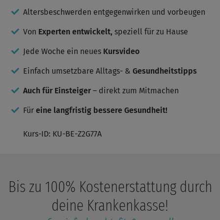
nicht
Gang
fiel
das
mal
sicherer
Altersbeschwerden entgegenwirken und vorbeugen
Modul
Trainin
eben
und
8
auszub
zwischendurch,
stabiler,
für
Von
Experten entwickelt,
speziell für zu Hause
und
sondern
die
mich
weiter
muss
Armkraft
zunächst
motivie
Jede Woche ein neues
Kursvideo
sie
nahm
flach
und
fest
zu.
und
individu
planen.
Einfach umsetzbare Alltags- &
Gesundheitstipps
wurde
Das
dann
ist
abgeschaltet,
Auch für Einsteiger
– direkt zum Mitmachen
auch
bevor
ein
ich
Für
eine langfristig bessere Gesundheit!
bisschen
es
abschreckend.
doch
Ich
noch
Kurs-ID: KU-BE-Z2G77A
mache
zu
lieber
Ende
öfter
bringen
mal
konnte.
10-
15
Bis zu 100% Kostenerstattung durch
Minuten
(ohne
deine Krankenkasse!
Aufwärmen
oder
auch