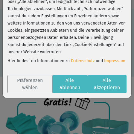
oder „Alle ablehnen“, um lediglich technisch notwendige
Technologien zuzulassen. Mit Klick auf „Präferenzen wählen“
kannst du zudem Einstellungen im Einzelnen ändern sowie
weitere Informationen zu den von uns verwendeten Arten von
Du hast einen Partner-Code? Dann löse ihn hier
Cookies, eingesetzten Anbietern und die Verarbeitung deiner
ein:
personenbezogenen Daten erhalten. Deine Einwilligung
kannst du jederzeit über den Link „Cookie-Einstellungen“ auf
unserer Website widerrufen.
Hier findest du Informationen zu
Datenschutz
und
Impressum
Präferenzen
Alle
Alle
wählen
ablehnen
akzeptieren