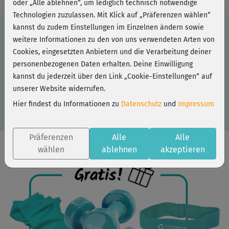
oder „Alle ablehnen“, um lediglich technisch notwendige
Technologien zuzulassen. Mit Klick auf „Präferenzen wählen“
kannst du zudem Einstellungen im Einzelnen ändern sowie
weitere Informationen zu den von uns verwendeten Arten von
Du hast einen Partner-Code? Dann löse ihn hier
Cookies, eingesetzten Anbietern und die Verarbeitung deiner
ein:
personenbezogenen Daten erhalten. Deine Einwilligung
kannst du jederzeit über den Link „Cookie-Einstellungen“ auf
unserer Website widerrufen.
Hier findest du Informationen zu
Datenschutz
und
Impressum
Präferenzen
Alle
Alle
wählen
ablehnen
akzeptieren