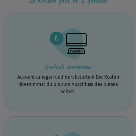
So einfach geht fit & gesund!
mit
einem
optionalen
Aufwärmen).
Was
mir
gar
nicht
gefallen
hat,
war,
dass
Einfach anmelden
man
so
Account anlegen und durchstarten! Die Kosten
viele
Hilfsmittel
übernimmst du bis zum Abschluss des Kurses
braucht.
selbst.
Wenn
ich
schon
Hilfsmittel
nehme,
dann
doch
auch,
um