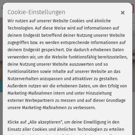
Login
×
Cookie-Einstellungen
Wir nutzen auf unserer Website Cookies und ähnliche
Technologien. Auf diese Weise wird auf Informationen auf
deinem Endgerät betreffend deiner Nutzung unserer Website
zugegriffen bzw. es werden entsprechende Informationen auf
deinem Endgerät gespeichert. Die dadurch erhobenen Daten
verwenden wir, um die Website funktionsfähig bereitzustellen,
deine Nutzung unserer Website auszuwerten und so
Funktionalitäten sowie Inhalte auf unserer Website an das
Nutzerverhalten anzupassen und attraktiver zu gestalten.
Präventionskurs
Außerdem nutzen wir die erhobenen Daten, um den Erfolg von
AKTIV IM ALTER
Marketing-Maßnahmen intern und unter Hinzuziehung
externer Werbepartnern zu messen und auf dieser Grundlage
Krafttraining ab 60 (Onlinekurs)
unsere Marketing-Maßnahmen zu verbessern.
+ gratis Trainings-Set
+ gratis 6 Monate fitnessRAUM.de
Klicke auf „Alle akzeptieren“, um deine Einwilligung in den
Einsatz aller Cookies und ähnlichen Technologien zu erteilen