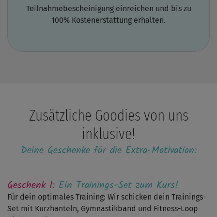
viele
Teilnahmebescheinigung einreichen und bis zu
Übungen
gezeigt,
100% Kostenerstattung erhalten.
die
ohne
das
Hilfsmittel
überhaupt
nicht
anstrengend
gewesen
wären.
Mir
fehlten
Zusätzliche Goodies von uns
manchmal
einfach
inklusive!
höhere
Gewichte
Deine Geschenke für die Extra-Motivation:
oder
straffere
Bänder.
Die
Geschenk 1:
Ein Trainings-Set zum Kurs!
Geräte,
die
Für dein optimales Training: Wir schicken dein Trainings-
im
Paket
Set mit Kurzhanteln, Gymnastikband und Fitness-Loop
dabei