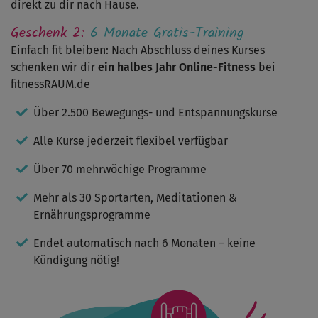
direkt zu dir nach Hause.
waren,
waren
Geschenk 2:
6 Monate Gratis-Training
mir
zu
Einfach fit bleiben: Nach Abschluss deines Kurses
lasch.
schenken wir dir
ein halbes Jahr Online-Fitness
bei
Insgesamt
spricht
fitnessRAUM.de
das
Programm
Über 2.500 Bewegungs- und Entspannungskurse
vielleicht
Menschen
Alle Kurse jederzeit flexibel verfügbar
an,
die
in
Über 70 mehrwöchige Programme
jungen
Jahren
Mehr als 30 Sportarten, Meditationen &
überhaupt
Ernährungsprogramme
nie
Sport
gemacht
Endet automatisch nach 6 Monaten – keine
haben.
Kündigung nötig!