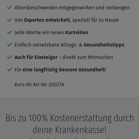
nicht
Gang
fiel
das
mal
sicherer
Altersbeschwerden entgegenwirken und vorbeugen
Modul
Trainin
eben
und
8
auszub
zwischendurch,
stabiler,
für
Von
Experten entwickelt,
speziell für zu Hause
und
sondern
die
mich
weiter
muss
Armkraft
zunächst
motivie
Jede Woche ein neues
Kursvideo
sie
nahm
flach
und
fest
zu.
und
individu
planen.
Einfach umsetzbare Alltags- &
Gesundheitstipps
wurde
Das
dann
ist
abgeschaltet,
Auch für Einsteiger
– direkt zum Mitmachen
auch
bevor
ein
ich
Für
eine langfristig bessere Gesundheit!
bisschen
es
abschreckend.
doch
Ich
noch
Kurs-ID: KU-BE-Z2G77A
mache
zu
lieber
Ende
öfter
bringen
mal
konnte.
10-
15
Bis zu 100% Kostenerstattung durch
Minuten
(ohne
deine Krankenkasse!
Aufwärmen
oder
auch