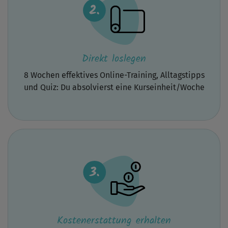
Übungen
zu
verstärken,
die
genauso
gut
Direkt loslegen
ohne
Hilfsmittel
funktionieren.
8 Wochen effektives Online-Training, Alltagstipps
Oder
und Quiz: Du absolvierst eine Kurseinheit/Woche
ich
kann
damit
Übungen
machen,
die
auch
auf
engstem
Raum
funktionieren.
Hier
im
Kurs
wurden
Kostenerstattung erhalten
aber